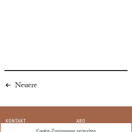
Seitennummerierung
Neuere
der
Beiträge
KONTAKT
ABO
Cookie-Zustimmung verwalten
MITARBEITER
EINZELHEFT