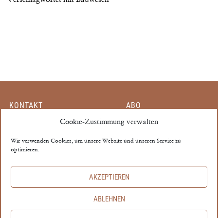
KONTAKT
ABO
MITARBEITER
Cookie-Zustimmung verwalten
EINZELHEFT
PARTNER
MEIN KONTO
Wir verwenden Cookies, um unsere Website und unseren Service zu
optimieren.
MEDIADATEN
AGB
THE PROPERTY ©
AKZEPTIEREN
IMPRESSUM
ABLEHNEN
DATENSCHUTZ