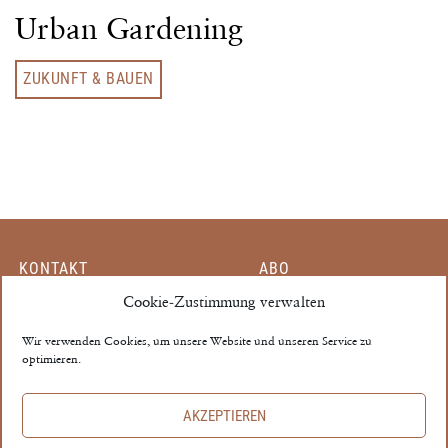
Urban Gardening
ZUKUNFT & BAUEN
KONTAKT
ABO
MITARBEITER
Cookie-Zustimmung verwalten
EINZELHEFT
PARTNER
MEIN KONTO
Wir verwenden Cookies, um unsere Website und unseren Service zu
optimieren.
MEDIADATEN
AGB
THE PROPERTY ©
AKZEPTIEREN
IMPRESSUM