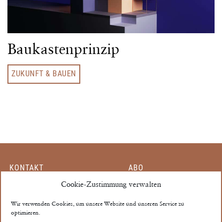
Baukastenprinzip
ZUKUNFT & BAUEN
KONTAKT
ABO
MITARBEITER
Cookie-Zustimmung verwalten
EINZELHEFT
PARTNER
MEIN KONTO
Wir verwenden Cookies, um unsere Website und unseren Service zu
optimieren.
MEDIADATEN
AGB