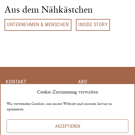
Aus dem Nähkästchen
UNTERNEHMEN & MENSCHEN
INSIDE STORY
KONTAKT
ABO
MITARBEITER
Cookie-Zustimmung verwalten
EINZELHEFT
PARTNER
MEIN KONTO
Wir verwenden Cookies, um unsere Website und unseren Service zu
optimieren.
MEDIADATEN
AGB
THE PROPERTY ©
AKZEPTIEREN
IMPRESSUM