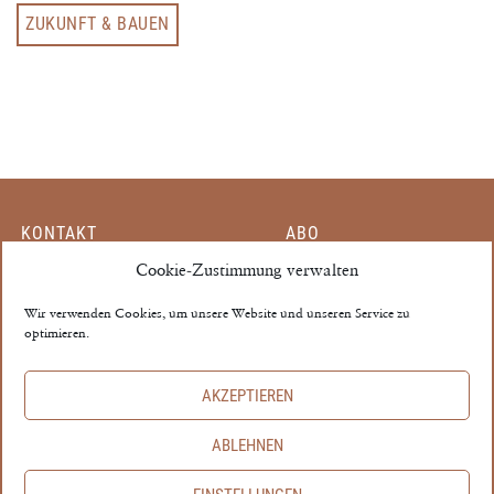
ZUKUNFT & BAUEN
KONTAKT
ABO
MITARBEITER
Cookie-Zustimmung verwalten
EINZELHEFT
PARTNER
MEIN KONTO
Wir verwenden Cookies, um unsere Website und unseren Service zu
optimieren.
MEDIADATEN
AGB
THE PROPERTY ©
AKZEPTIEREN
IMPRESSUM
ABLEHNEN
DATENSCHUTZ