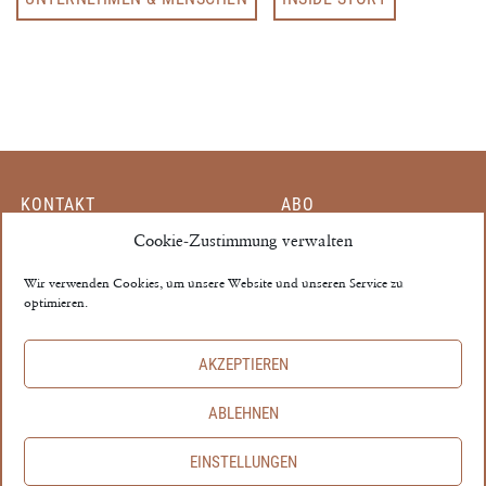
KONTAKT
ABO
MITARBEITER
Cookie-Zustimmung verwalten
EINZELHEFT
PARTNER
MEIN KONTO
Wir verwenden Cookies, um unsere Website und unseren Service zu
optimieren.
MEDIADATEN
AGB
THE PROPERTY ©
AKZEPTIEREN
IMPRESSUM
ABLEHNEN
DATENSCHUTZ
EINSTELLUNGEN
COOKIE‑RICHTLINIE