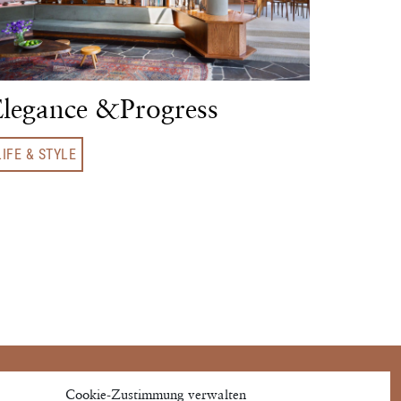
legance &Progress
LIFE & STYLE
THE PROPERTY ©
Cookie-Zustimmung verwalten