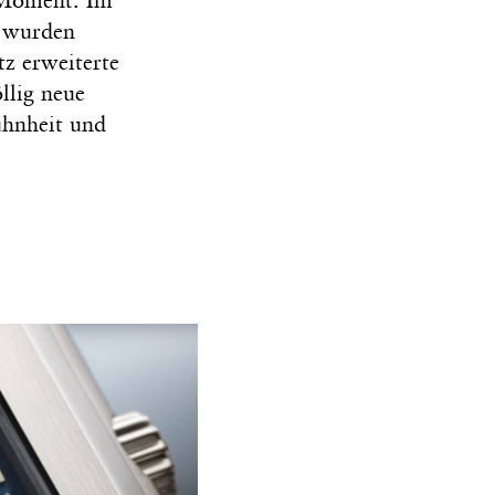
r Moment. Im
‹ wurden
tz erweiterte
llig neue
ühnheit und