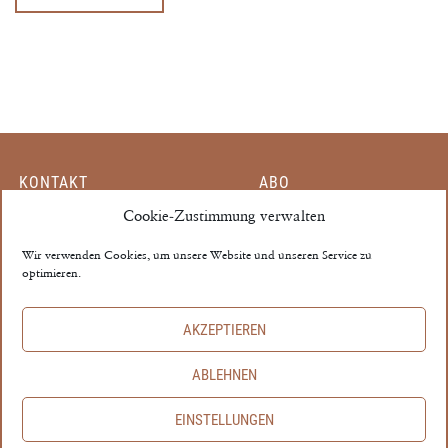
KONTAKT
ABO
Cookie-Zustimmung verwalten
MITARBEITER
EINZELHEFT
PARTNER
MEIN KONTO
Wir verwenden Cookies, um unsere Website und unseren Service zu
optimieren.
MEDIADATEN
AGB
THE PROPERTY ©
AKZEPTIEREN
IMPRESSUM
ABLEHNEN
DATENSCHUTZ
EINSTELLUNGEN
COOKIE‑RICHTLINIE