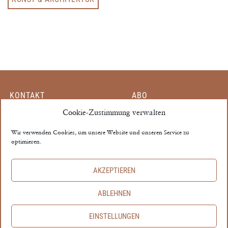
KONTAKT
ABO
MITARBEITER
Cookie-Zustimmung verwalten
EINZELHEFT
PARTNER
MEIN KONTO
Wir verwenden Cookies, um unsere Website und unseren Service zu
optimieren.
MEDIADATEN
AGB
THE PROPERTY ©
AKZEPTIEREN
IMPRESSUM
ABLEHNEN
DATENSCHUTZ
EINSTELLUNGEN
COOKIE‑RICHTLINIE