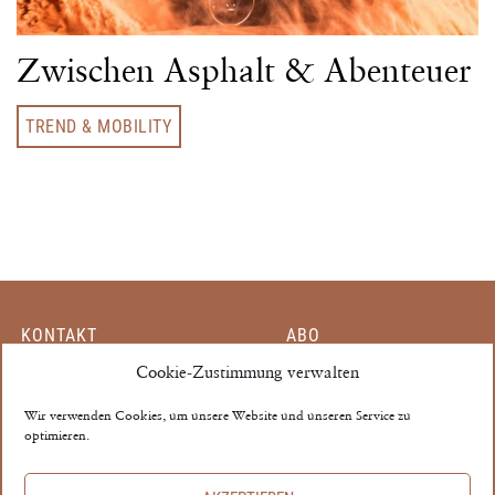
Zwischen Asphalt & Abenteuer
TREND & MOBILITY
KONTAKT
ABO
Cookie-Zustimmung verwalten
MITARBEITER
EINZELHEFT
PARTNER
MEIN KONTO
Wir verwenden Cookies, um unsere Website und unseren Service zu
optimieren.
MEDIADATEN
AGB
THE PROPERTY ©