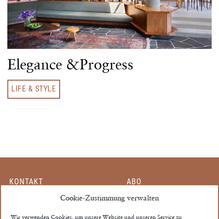
Elegance &Progress
LIFE & STYLE
KONTAKT
ABO
MITARBEITER
Cookie-Zustimmung verwalten
EINZELHEFT
PARTNER
MEIN KONTO
Wir verwenden Cookies, um unsere Website und unseren Service zu