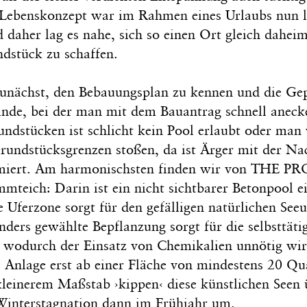
 Lebenskonzept war im Rahmen eines Urlaubs nun 
 daher lag es nahe, sich so einen Ort gleich dahei
dstück zu schaffen.
zunächst, den Bebauungsplan zu kennen und die Ge
nde, bei der man mit dem Bauantrag schnell aneck
dstücken ist schlicht kein Pool erlaubt oder man
rundstücksgrenzen stoßen, da ist Ärger mit der Na
miert. Am harmonischsten finden wir von THE 
mteich: Darin ist ein nicht sichtbarer Betonpool e
e Uferzone sorgt für den gefälligen natürlichen See
nders gewählte Bepflanzung sorgt für die selbsttäti
 wodurch der Einsatz von Chemikalien unnötig wir
ne Anlage erst ab einer Fläche von mindestens 20 Q
 kleinerem Maßstab ›kippen‹ diese künstlichen Seen 
Winterstagnation dann im Frühjahr um.