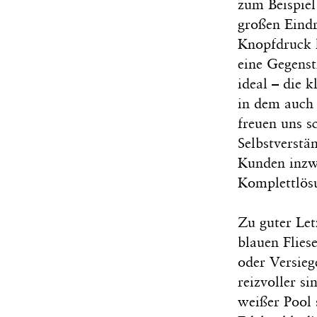
zum Beispiel
großen Eindr
Knopfdruck h
eine Gegens
ideal – die 
in dem auch 
freuen uns 
Selbstverstä
Kunden inzwi
Komplettlös
Zu guter Let
blauen Flies
oder Versieg
reizvoller s
weißer Pool 