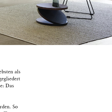
bsten als
egliedert
le: Das
rden. So