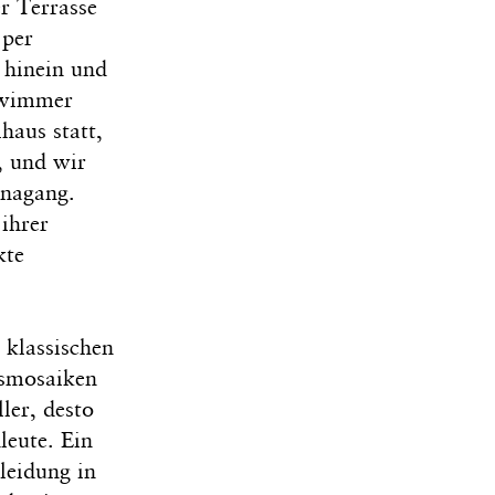
r Terrasse
 per
 hinein und
hwimmer
haus statt,
, und wir
unagang.
ihrer
kte
 klassischen
asmosaiken
ler, desto
leute. Ein
leidung in