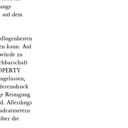
lange
m auf dem
pflogenheiten
en kann. Auf
 würde zu
chbarschaft
PROPERTY
ingelassen,
ufereindruck
ge Reinigung
d. Allerdings
uadratmetern
über die