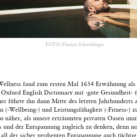
FOTO: Florian Schmidinger
 Wellness fand zum ersten Mal 1654 Erwähnung al
Oxford English Dictionary mit ›gute Gesundheit‹ ü
er führte ihn dann Mitte des letzten Jahrhunderts 
 (›Wellbeing‹) und Leistungsfähigkeit (›Fitness‹)
so näher, als unsere erträumten privaten Oasen imm
s und der Entspannung zugleich zu denken, denn n
 all der sicher verdienten Entspannung auch tüchtig