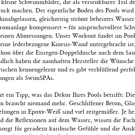
 kleine Schwimmbäder, die als versenkbarer Teil de
uck machen. Der eigentliche Boden des Pools wird
inabgelassen, gleichzeitig strömt beheiztes Wasser
tromanlage kompensiert – für anspruchsvollere Sc
kleinen Abmessungen. Unser Workout findet im Pool
eine lederbezogene Kinesis-Wand untergebracht ist
schon über die Eisregen-Doppeldusche nach dem Sa
ndlich haben die namhaften Hersteller die Wünsche 
schen kennengelernt und es gibt verblüffend perfe
ungen als SwimSPAs.
zt ein Tipp, was das Dekor Ihres Pools betrifft: Die
en braucht niemand mehr. Geschliffener Beton, Gl
elungen in Epoxy-Weiß sind viel zeitgemäßer. Je hel
ind die Reflexionen auf dem Wasser, wissen die Fach
sorgt für geradezu karibische Gefühle und die Ausk