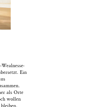
s
›Wealnesse‹
bersetzt. Ein
aus
 zusammen.
er als Orte
och wollen
 bleiben.