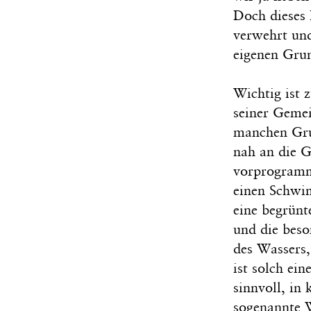
Doch dieses
verwehrt und
eigenen Grun
Wichtig ist 
seiner Gemei
manchen Grun
nah an die G
vorprogram
einen Schwim
eine begrünt
und die beso
des Wassers,
ist solch ei
sinnvoll, in
sogenannte 